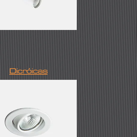
Dicróicas