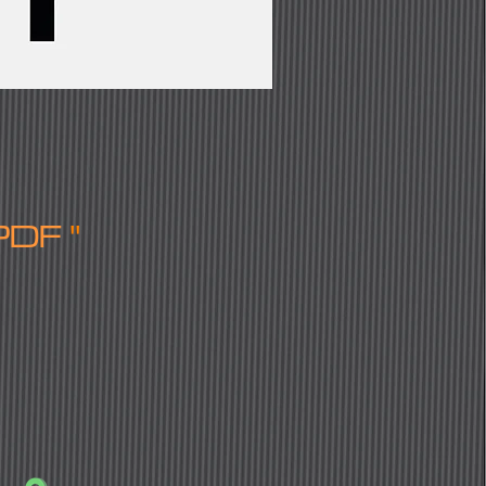
 PDF
''